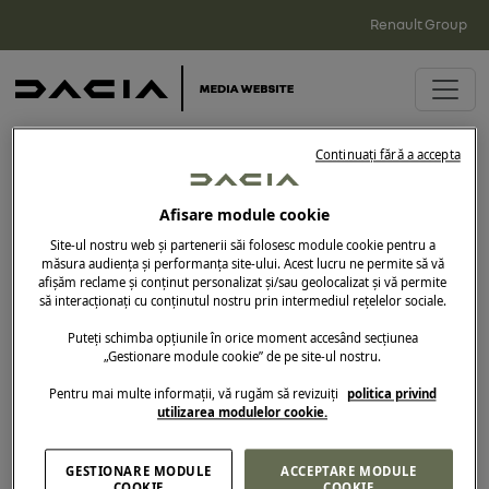
Renault Group
Continuați fără a accepta
Conectare
Afisare module cookie
Site-ul nostru web și partenerii săi folosesc module cookie pentru a
măsura audiența și performanța site-ului. Acest lucru ne permite să vă
afișăm reclame și conținut personalizat și/sau geolocalizat și vă permite
să interacționați cu conținutul nostru prin intermediul rețelelor sociale.
Puteți schimba opțiunile în orice moment accesând secțiunea
Adresa de e-mail*
„Gestionare module cookie” de pe site-ul nostru.
Pentru mai multe informații, vă rugăm să revizuiți
politica privind
utilizarea modulelor cookie.
Parola*
GESTIONARE MODULE
ACCEPTARE MODULE
Rămâi conectat
COOKIE
COOKIE