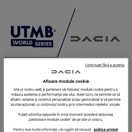
Continuați fără a accepta
Afisare module cookie
Site-ul nostru web și partenerii săi folosesc module cookie pentru a
măsura audiența și performanța site-ului. Acest lucru ne permite să vă
⦁ După un prim sezon de succes în 2022,
afișăm reclame și conținut personalizat și/sau geolocalizat și vă permite
parteneriatul se va extinde și se va consolida în
să interacționați cu conținutul nostru prin intermediul rețelelor sociale.
următorii 3 ani: Dacia devine partener principal
Puteți schimba opțiunile în orice moment accesând secțiunea
„Gestionare module cookie” de pe site-ul nostru.
al circuitului UTMB® World Series și partener
titular al etapei Dacia UTMB® Mont-Blanc
Pentru mai multe informații, vă rugăm să revizuiți
politica privind