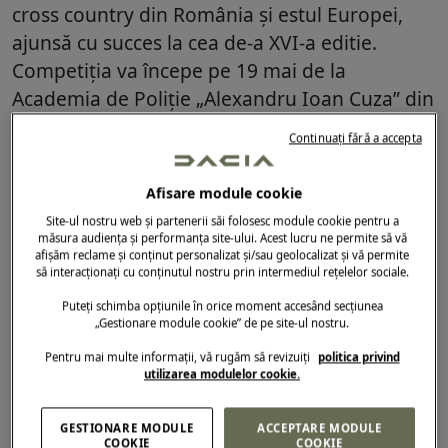
cross country din România și estul Europei,
ajunsă cu succes la cea de-a XVI-a editie.
Competiția va începe pe 19 mai de la
Academia de Poliție „Alexandru Ioan Cuza” din
București și se va încheia în Snagov, pe un
Continuați fără a accepta
circuit îmbunătățit ce combină traseul prin
păduri și drumuri nepavate, pe o distanță de
Afisare module cookie
55 de km.
Site-ul nostru web și partenerii săi folosesc module cookie pentru a
măsura audiența și performanța site-ului. Acest lucru ne permite să vă
09.04.2024
afișăm reclame și conținut personalizat și/sau geolocalizat și vă permite
să interacționați cu conținutul nostru prin intermediul rețelelor sociale.
Puteți schimba opțiunile în orice moment accesând secțiunea
„Gestionare module cookie” de pe site-ul nostru.
Pentru mai multe informații, vă rugăm să revizuiți
politica privind
utilizarea modulelor cookie.
GESTIONARE MODULE
ACCEPTARE MODULE
COOKIE
COOKIE