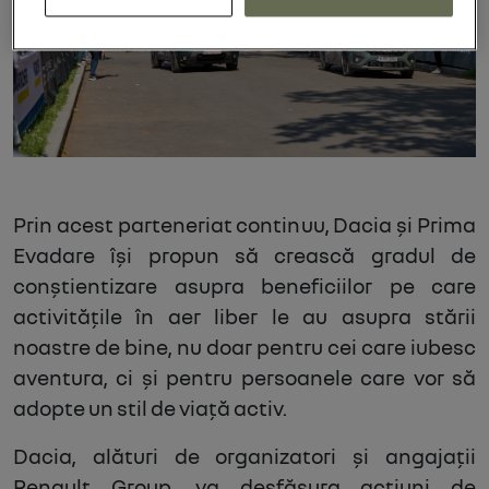
Prin acest parteneriat continuu, Dacia și Prima
Evadare își propun să crească gradul de
conștientizare asupra beneficiilor pe care
activitățile în aer liber le au asupra stării
noastre de bine, nu doar pentru cei care iubesc
aventura, ci și pentru persoanele care vor să
adopte un stil de viață activ.
Dacia, alături de organizatori și angajații
Renault Group, va desfășura acțiuni de