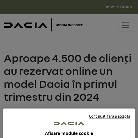
Renault Group
Aproape 4.500 de clienți
au rezervat online un
model Dacia în primul
trimestru din 2024
Lansată în luna august 2018, platforma de
Continuați fără a accepta
vânzări online a mărcii Dacia
(https://vanzari.dacia.ro) s-a impus deja ca un
Afisare module cookie