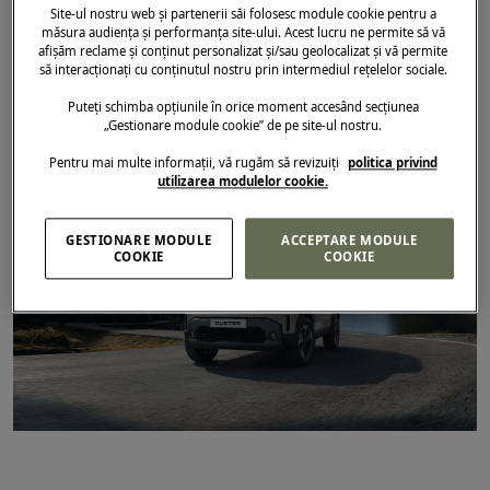
instrument practic și rapid pentru rezervarea
Site-ul nostru web și partenerii săi folosesc module cookie pentru a
unui vehicul, ajungând să fie utilizată de un
măsura audiența și performanța site-ului. Acest lucru ne permite să vă
afișăm reclame și conținut personalizat și/sau geolocalizat și vă permite
număr tot mai mare de clienți.
să interacționați cu conținutul nostru prin intermediul rețelelor sociale.
Puteți schimba opțiunile în orice moment accesând secțiunea
28.03.2024
„Gestionare module cookie” de pe site-ul nostru.
Pentru mai multe informații, vă rugăm să revizuiți
politica privind
utilizarea modulelor cookie.
GESTIONARE MODULE
ACCEPTARE MODULE
COOKIE
COOKIE