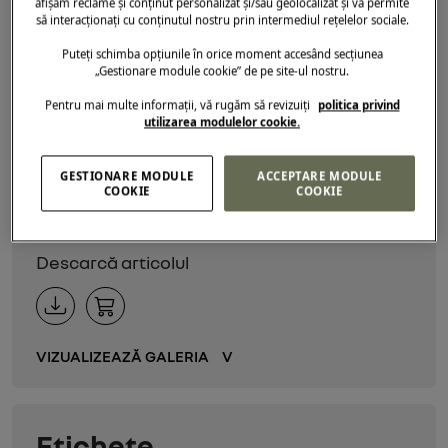
afișăm reclame și conținut personalizat și/sau geolocalizat și vă permite
cea a transportului utilitar pe distanțe scurte,
să interacționați cu conținutul nostru prin intermediul rețelelor sociale.
cu versiunea Cargo. Dacia Spring se va
Puteți schimba opțiunile în orice moment accesând secțiunea
remarca fără îndoială ca soluția de mobilitate
„Gestionare module cookie” de pe site-ul nostru.
electrică accesibilă tuturor
.
Denis Le Vot,
Pentru mai multe informații, vă rugăm să revizuiți
politica privind
membru al Comitetului Executiv al Groupe
utilizarea modulelor cookie.
Renault.
GESTIONARE MODULE
ACCEPTARE MODULE
COOKIE
COOKIE
Resurse
Descarcă articolul
VIZUALIZEAZĂ GALERIA
V
Etichete