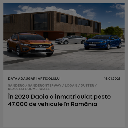
DATA ADĂUGĂRII ARTICOLULUI
15.01.2021
SANDERO
/
SANDERO STEPWAY
/
LOGAN
/
DUSTER
/
REZULTATE COMERCIALE
În 2020 Dacia a înmatriculat peste
47.000 de vehicule în România