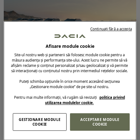
Continuați fără a accepta
Afisare module cookie
Site-ul nostru web și partenerii săi folosesc module cookie pentru a
măsura audiența și performanța site-ului. Acest lucru ne permite să vă
afișăm reclame și conținut personalizat și/sau geolocalizat și vă permite
DATA ADĂUGĂRII ARTICOLULUI
16.02.2026
să interacționați cu conținutul nostru prin intermediul rețelelor sociale.
SPRING
/
SANDERO
/
SANDERO STEPWAY
/
DACIA JOGGER
/
DUSTER
/
BIGSTER
Puteți schimba opțiunile în orice moment accesând secțiunea
DACIA ÎȘI CONSOLIDEAZĂ GAMA DE
„Gestionare module cookie” de pe site-ul nostru.
PRODUSE ÎN 2026
Pentru mai multe informații, vă rugăm să revizuiți
politica privind
utilizarea modulelor cookie.
GESTIONARE MODULE
ACCEPTARE MODULE
COOKIE
COOKIE