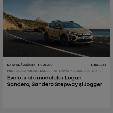
DATA ADĂUGĂRII ARTICOLULUI
19.02.2024
PRODUS
/
SANDERO
/
SANDERO STEPWAY
/
LOGAN
/
ECHIPARE
Evoluții ale modelelor Logan,
Sandero, Sandero Stepway și Jogger