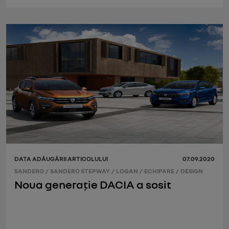
DATA ADĂUGĂRII ARTICOLULUI
07.09.2020
SANDERO
/
SANDERO STEPWAY
/
LOGAN
/
ECHIPARE
/
DESIGN
Noua generație DACIA a sosit