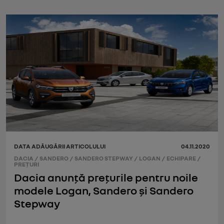
DATA ADĂUGĂRII ARTICOLULUI
04.11.2020
DACIA
/
SANDERO
/
SANDERO STEPWAY
/
LOGAN
/
ECHIPARE
/
PREŢURI
Dacia anunță prețurile pentru noile
modele Logan, Sandero și Sandero
Stepway