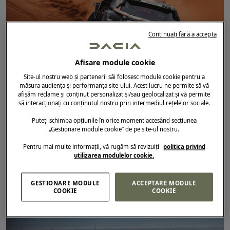
Continuați fără a accepta
Afisare module cookie
Site-ul nostru web și partenerii săi folosesc module cookie pentru a
măsura audiența și performanța site-ului. Acest lucru ne permite să vă
afișăm reclame și conținut personalizat și/sau geolocalizat și vă permite
DATĂ
17.10.2025
să interacționați cu conținutul nostru prin intermediul rețelelor sociale.
DACIA SANDRIDERS
/
RALIUL MAROCULUI
Puteți schimba opțiunile în orice moment accesând secțiunea
ECHIPA DACIA SANDRIDERS ESTE
„Gestionare module cookie” de pe site-ul nostru.
APROAPE DE A OBȚINE UN REZULTAT
Pentru mai multe informații, vă rugăm să revizuiți
politica privind
EXCELENT ÎN RALIUL MAROCULUI
utilizarea modulelor cookie.
GESTIONARE MODULE
ACCEPTARE MODULE
COOKIE
COOKIE