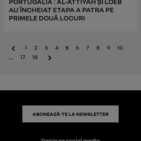
PORTUGALIA : AL-ATTIYAH ȘI LOEB
AU ÎNCHEIAT ETAPA A PATRA PE
PRIMELE DOUĂ LOCURI
1
2
3
4
5
6
7
8
9
10
...
17
18
ABONEAZĂ-TE LA NEWSLETTER
Dacia pe social media